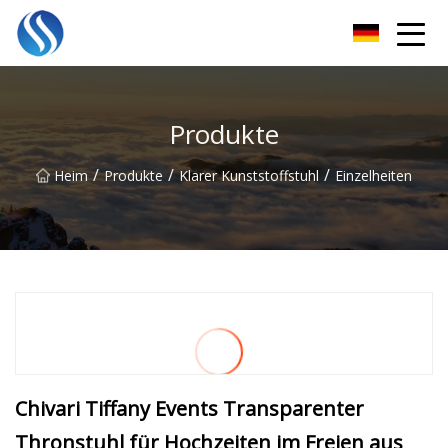
Skyline Solutions Co., Ltd
Produkte
/
/
/
Heim
Produkte
Klarer Kunststoffstuhl
Einzelheiten
Chivari Tiffany Events Transparenter
Thronstuhl für Hochzeiten im Freien aus