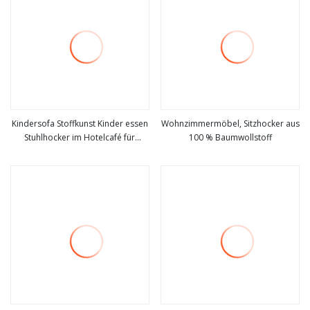
Kindersofa Stoffkunst Kinder essen
Wohnzimmermöbel, Sitzhocker aus
Stuhlhocker im Hotelcafé für
100 % Baumwollstoff
mehr sehen
mehr sehen
Schuhe (M-X3378)