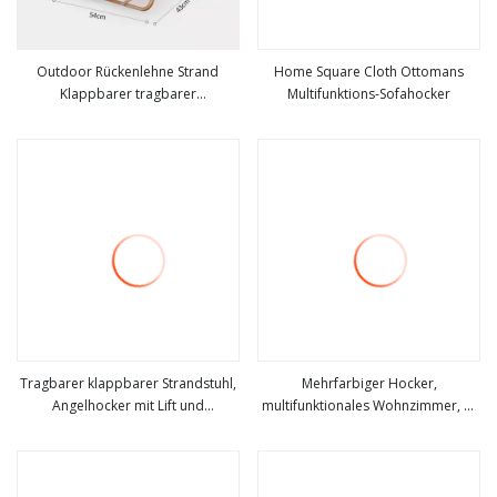
Outdoor Rückenlehne Strand
Home Square Cloth Ottomans
Klappbarer tragbarer
Multifunktions-Sofahocker
mehr sehen
mehr sehen
Campingstuhl Picknick Garten
Angelhocker Wyz21919
Tragbarer klappbarer Strandstuhl,
Mehrfarbiger Hocker,
Angelhocker mit Lift und
multifunktionales Wohnzimmer, 5-
mehr sehen
mehr sehen
Regenschirm, Campingzubehör,
in-1 niedriger Hocker, nordischer
Möbel für den Außenbereich,
Apartment-Esstisch aus Textilstoff,
Oxford-Stoff, Wyz20333
zusammenklappbarer
Aufbewahrungshocker