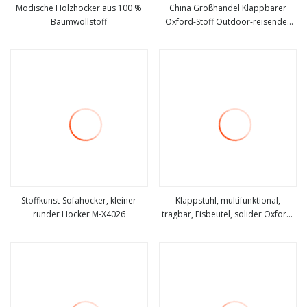
Modische Holzhocker aus 100 %
China Großhandel Klappbarer
Baumwollstoff
Oxford-Stoff Outdoor-reisender
mehr sehen
mehr sehen
faltbarer Angelhocker
Stoffkunst-Sofahocker, kleiner
Klappstuhl, multifunktional,
runder Hocker M-X4026
tragbar, Eisbeutel, solider Oxford-
mehr sehen
mehr sehen
Stoff, Angelhocker