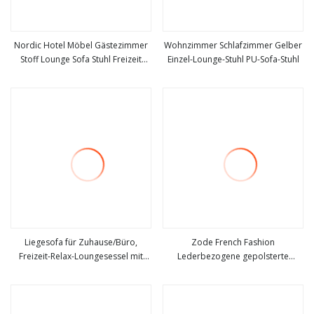
Nordic Hotel Möbel Gästezimmer
Wohnzimmer Schlafzimmer Gelber
Stoff Lounge Sofa Stuhl Freizeit
Einzel-Lounge-Stuhl PU-Sofa-Stuhl
mehr sehen
mehr sehen
Stuhl
Liegesofa für Zuhause/Büro,
Zode French Fashion
Freizeit-Relax-Loungesessel mit
Lederbezogene gepolsterte
mehr sehen
mehr sehen
Fußstütze
Chaiselongue, moderner
gebogener Sessel, Hotelmöbel,
Lounge-Sofa mit Flügelrückseite,
Lounge-Sessel