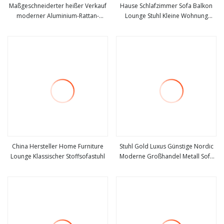
Maßgeschneiderter heißer Verkauf
Hause Schlafzimmer Sofa Balkon
moderner Aluminium-Rattan-
Lounge Stuhl Kleine Wohnung
mehr sehen
mehr sehen
Wicker-Sofa-Lounge-Sets
Moderne Einfache Licht Luxus
Freizeitstuhl chinesischer Patio-
Make-Up Sofa Stuhl
Garten-Hotel-Strand-
handgewebter Outdoor-
Strandstuhl
China Hersteller Home Furniture
Stuhl Gold Luxus Günstige Nordic
Lounge Klassischer Stoffsofastuhl
Moderne Großhandel Metall Sofa
mehr sehen
mehr sehen
Home Sets Samt Wartelounge
Akzent Möbel Wohnzimmer Stühle