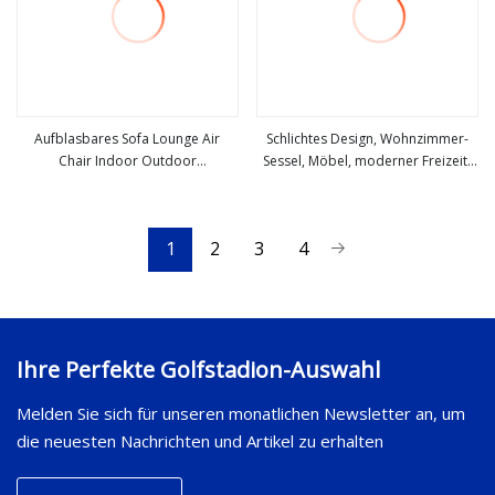
Aufblasbares Sofa Lounge Air
Schlichtes Design, Wohnzimmer-
Chair Indoor Outdoor
Sessel, Möbel, moderner Freizeit-
mehr sehen
mehr sehen
Wohnzimmer beflocktes PVC mit
Sofa-Stuhl, Leinenstoff-
Fußstütze Ottoma Hocker
Loungesessel
1
2
3
4
Ihre Perfekte Golfstadion-Auswahl
Melden Sie sich für unseren monatlichen Newsletter an, um
die neuesten Nachrichten und Artikel zu erhalten