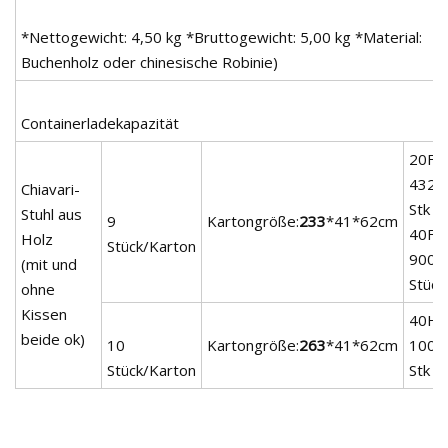
*Nettogewicht: 4,50 kg *Bruttogewicht: 5,00 kg *Material:
Buchenholz oder chinesische Robinie)
Containerladekapazität
20FT:
432
Chiavari-
Stk
Stuhl aus
9
Kartongröße:
233
*41*62cm
40FT:
Holz
Stück/Karton
900
(mit und
Stück
ohne
Kissen
40HC
beide ok)
10
Kartongröße:
263
*41*62cm
1000
Stück/Karton
Stk