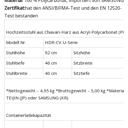
Material
: 100 % Polycarbonat, importiert von SAMSUNG
Zertifikat:
hat den ANSI/BIFMA-Test und den EN 12520-
Test bestanden
Hochzeitsstuhl aus Chiavari-Harz aus Acryl-Polycarbonat (PC).
Modell Nr.
HDR-CV-U-Serie
Stuhlhöhe
92 cm
Sitzhöhe
Stuhltiefe
46 cm
Sitzbreite
Stuhlbreite
40 cm
Sitztiefe
*Nettogewicht – 4,95 kg *Bruttogewicht – 5,00 kg *Materialm
TEIJIN (JP) oder SAMSUNG (KR)
Containerladekapazität