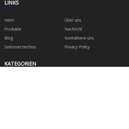
LINKS
Heim
Über uns
Produkte
Nachricht
Blog
Kontaktiere uns
Seitenverzeichnis
Privacy Policy
KATEGORIEN
Plastikstühle
Kunststofftische
Bürostühle aus Kunststoff
Klarer Kunststoffstuhl
Barhocker aus Kunststoff
Plastikstühle für Kinder
Outdoor-Stühle aus Kunststoff
Schaukelstuhl aus Kunststoff
PARTNERFIRMA