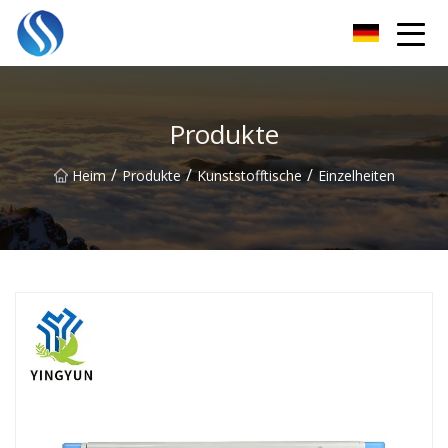
Skyline Solutions Co., Ltd
Produkte
/
/
/
Heim
Produkte
Kunststofftische
Einzelheiten