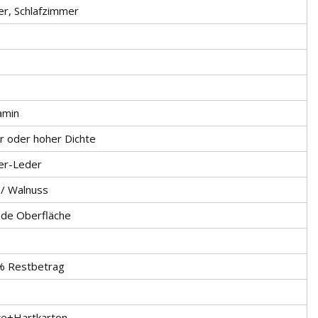
er, Schlafzimmer
amin
r oder hoher Dichte
er-Leder
 / Walnuss
nde Oberfläche
 % Restbetrag
e+Hartkarton