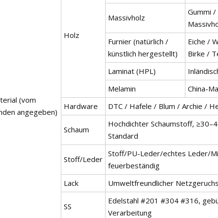
Gummi / 
Massivholz
Massivho
Holz
Furnier (natürlich /
Eiche / 
künstlich hergestellt)
Birke / 
Laminat (HPL)
Inländis
Melamin
China-Ma
terial (vom
Hardware
DTC / Hafele / Blum / Archie / H
nden angegeben)
Hochdichter Schaumstoff, ≥30–
Schaum
Standard
Stoff/PU-Leder/echtes Leder/M
Stoff/Leder
feuerbeständig
Lack
Umweltfreundlicher Netzgeruchs
Edelstahl #201 #304 #316, gebür
SS
Verarbeitung