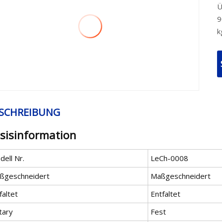
Ü
9
k
SCHREIBUNG
sisinformation
ell Nr.
LeCh-0008
ßgeschneidert
Maßgeschneidert
faltet
Entfaltet
tary
Fest