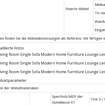
Miniba
Fixierte Möbel
TV-Hi
Wandv
Einga
en finden Sie die Möbelabmessungen als Referenz. Wir fertigen 
aillierte Fotos
duktparameter
ste der Möbelmaterialien
Sperrholz/MDF der
THK.5 / 
Güteklasse E1