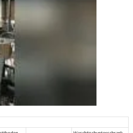
ettboden
Waschtischunterschrank