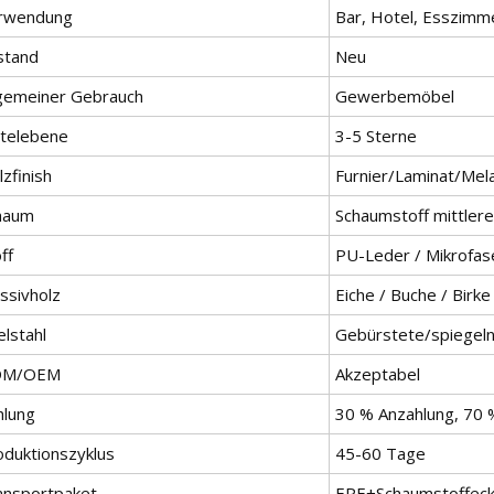
rwendung
Bar, Hotel, Esszimm
stand
Neu
lgemeiner Gebrauch
Gewerbemöbel
telebene
3-5 Sterne
zfinish
Furnier/Laminat/Mel
haum
Schaumstoff mittlere
ff
PU-Leder / Mikrofas
ssivholz
Eiche / Buche / Birke
lstahl
Gebürstete/spiegel
DM/OEM
Akzeptabel
hlung
30 % Anzahlung, 70
oduktionszyklus
45-60 Tage
ansportpaket
EPE+Schaumstoffeck