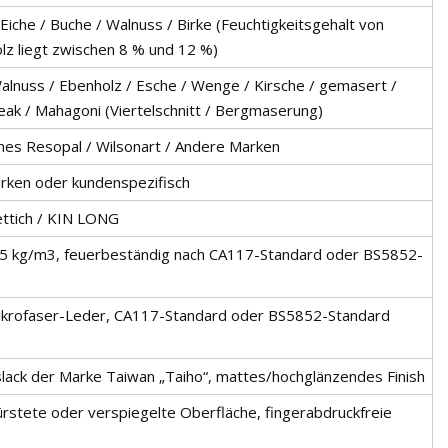
Eiche / Buche / Walnuss / Birke (Feuchtigkeitsgehalt von
lz liegt zwischen 8 % und 12 %)
Walnuss / Ebenholz / Esche / Wenge / Kirsche / gemasert /
Teak / Mahagoni (Viertelschnitt / Bergmaserung)
ches Resopal / Wilsonart / Andere Marken
rken oder kundenspezifisch
ettich / KIN LONG
45 kg/m3, feuerbeständig nach CA117-Standard oder BS5852-
ikrofaser-Leder, CA117-Standard oder BS5852-Standard
lack der Marke Taiwan „Taiho“, mattes/hochglänzendes Finish
stete oder verspiegelte Oberfläche, fingerabdruckfreie