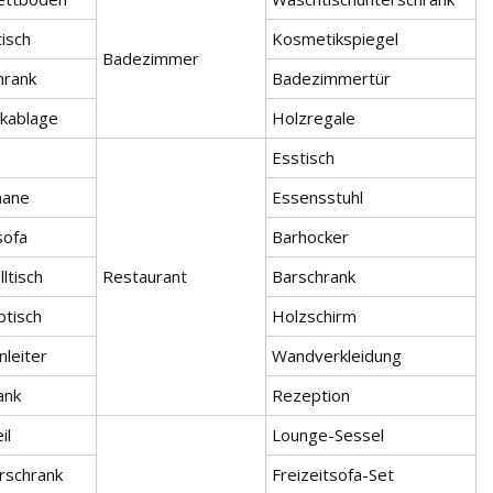
isch
Kosmetikspiegel
Badezimmer
hrank
Badezimmertür
kablage
Holzregale
Esstisch
mane
Essensstuhl
sofa
Barhocker
lltisch
Restaurant
Barschrank
btisch
Holzschirm
nleiter
Wandverkleidung
ank
Rezeption
il
Lounge-Sessel
rschrank
Freizeitsofa-Set