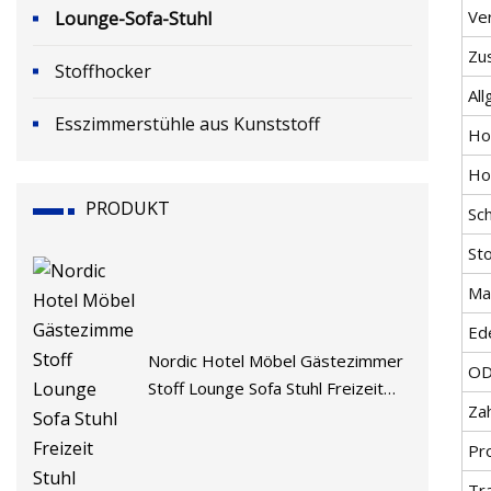
Ve
Lounge-Sofa-Stuhl
Zu
Stoffhocker
Al
Esszimmerstühle aus Kunststoff
Ho
Hol
PRODUKT
Sc
Sto
Ma
Ede
Nordic Hotel Möbel Gästezimmer
O
Stoff Lounge Sofa Stuhl Freizeit
Za
Stuhl
Pr
Tr