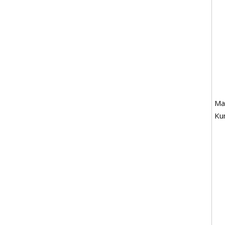
Ma
Ku