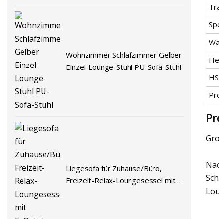
Tr
Spe
Wa
Wohnzimmer Schlafzimmer Gelber
He
Einzel-Lounge-Stuhl PU-Sofa-Stuhl
HS
Pr
Pr
Gro
Nac
Liegesofa für Zuhause/Büro,
Sch
Freizeit-Relax-Loungesessel mit
Lou
Fußstütze