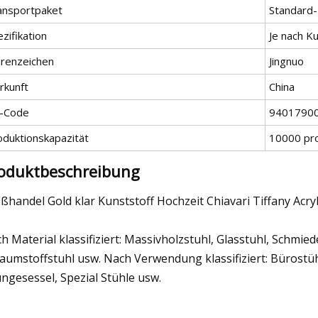
ansportpaket
Standard
zifikation
Je nach 
renzeichen
Jingnuo
rkunft
China
-Code
9401790
oduktionskapazität
10000 pr
oduktbeschreibung
ßhandel Gold klar Kunststoff Hochzeit Chiavari Tiffany Acry
h Material klassifiziert: Massivholzstuhl, Glasstuhl, Schmied
aumstoffstuhl usw. Nach Verwendung klassifiziert: Bürostü
ngesessel, Spezial Stühle usw.