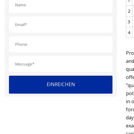
2
3
4
Pro
and
qua
off
EINREICHEN
"qu
pot
in 
for
day
exa
can