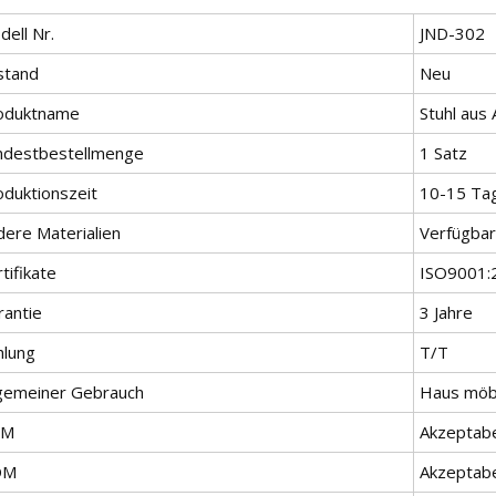
ell Nr.
JND-302
stand
Neu
oduktname
Stuhl aus 
ndestbestellmenge
1 Satz
oduktionszeit
10-15 Ta
dere Materialien
Verfügbar
tifikate
ISO9001:
rantie
3 Jahre
hlung
T/T
lgemeiner Gebrauch
Haus möb
EM
Akzeptab
DM
Akzeptab