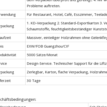
Probleme auftreten.
rwendung
Für Restaurant, Hotel, Café, Esszimmer, Teelad
1. KD-Verpackung 2. Standard-Exportkarton 3. 
rpackung
Schaumstoffe, feuchtigkeitsbeständiger Kunststo
aufzeit
Massiver, einteiliger Holzrahmen ohne Gelenkfin
eis
EXW/FOB Guangzhou/CIF
duktivität
5000 Sätze/Monat
rvice
Design-Service. Technischer Support für die Liftz
rpackung
Zerlegbar, Karton, flache Verpackung, Holzrahme
ferzeit
30 Tage
chäftsbedingungen:
Preisbedingung
Fob Sheko