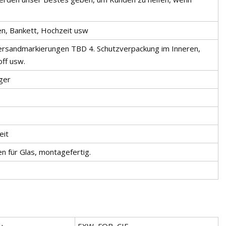
en, Bankett, Hochzeit usw
Versandmarkierungen TBD 4. Schutzverpackung im Inneren,
ff usw.
ger
eit
n für Glas, montagefertig.
u.
EXW, FOB, CIF