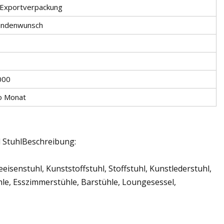
-Exportverpackung
Kundenwunsch
000
o Monat
l StuhlBeschreibung:
eeisenstuhl, Kunststoffstuhl, Stoffstuhl, Kunstlederstuhl,
hle, Esszimmerstühle, Barstühle, Loungesessel,