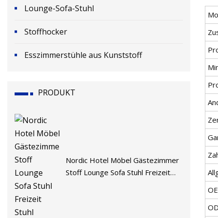
Lounge-Sofa-Stuhl
Mod
Stoffhocker
Zu
Pr
Esszimmerstühle aus Kunststoff
Mi
Pr
PRODUKT
An
Zer
Ga
Za
Nordic Hotel Möbel Gästezimmer
Stoff Lounge Sofa Stuhl Freizeit
Al
Stuhl
O
O