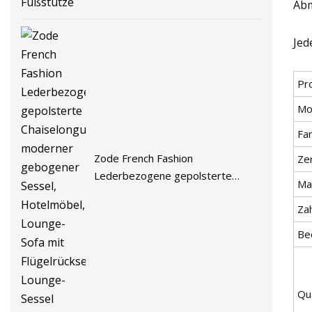
Ab
Jed
Pr
Mo
Fa
Zode French Fashion
Zer
Lederbezogene gepolsterte
Mat
Chaiselongue, moderner
Za
gebogener Sessel, Hotelmöbel,
Lounge-Sofa mit Flügelrückseite,
Be
Lounge-Sessel
Qua