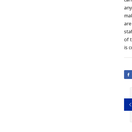
any
mak
are
sta
of 
is 