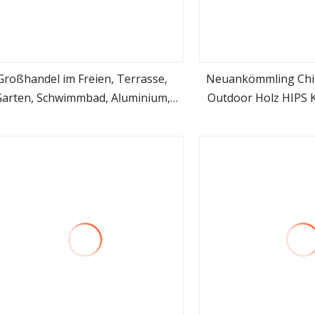
Großhandel im Freien, Terrasse,
Neuankömmling Chi
Garten, Schwimmbad, Aluminium,
Outdoor Holz HIPS K
mehr sehen
mehr se
Metall, Kunststoff, Rattan,
Terrasse Garten Ad
rbgeflecht, faltbar, Sonnenlounge,
aiselongue, Schlafsofa, stapelbar,
Freizeit, Sandstrand, Strandkorb