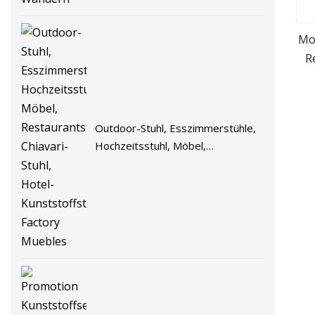
Mo
R
Ku
Outdoor-Stuhl, Esszimmerstühle,
Hochzeitsstuhl, Möbel,
Restaurantstuhl, Chiavari-Stuhl,
Hotel-Kunststoffstuhl, Factory
Muebles