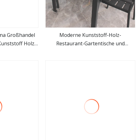
na Großhandel
Moderne Kunststoff-Holz-
unststoff Holz
Restaurant-Gartentische und
hen
mehr sehen
irondack Stuhl
Outdoor-Stuhl