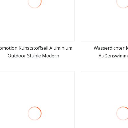
omotion Kunststoffseil Aluminium
Wasserdichter K
Outdoor Stühle Modern
Außenswimmi
mehr sehen
mehr se
zusammenklappbare
Aluminiumrahmen, Lie
Rattan, Strand, Freiz
mit Räd