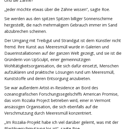
Und die Zähne?
„Jeder möchte etwas über die Zähne wissen“, sagte Roe.
Sie werden aus den spitzen Spitzen billiger Sonnenschirme
hergestellt, die nach mehrmaligem Gebrauch immer im Sand
abzubrechen scheinen.
Der Umgang mit Treibgut und Strandgut ist dem Künstler nicht
fremd. Ihre Kunst aus Meeresmüll wurde in Galerien und
Dauerinstallationen auf der ganzen Welt gezeigt, und sie ist die
Gründerin von UpSculpt, einer gemeinnützigen
Wohltätigkeitsorganisation, die sich dafür einsetzt, Menschen
aufzuklären und praktische Lösungen rund um Meeresmüll,
Kunststoffe und deren Entsorgung anzubieten.
Sie war außerdem Artist-in-Residence an Bord des
ozeanografischen Forschungssegelschiffs American Promise,
das vom Rozalia Project betrieben wird, einer in Vermont
ansässigen Organisation, die sich ebenfalls auf die
Verschmutzung durch Meeresmüll konzentriert.
„Im Rozalia-Projekt habe ich viel darüber gelernt, was mit der
Plastikverschmutzung los ist“, sagte Roe.