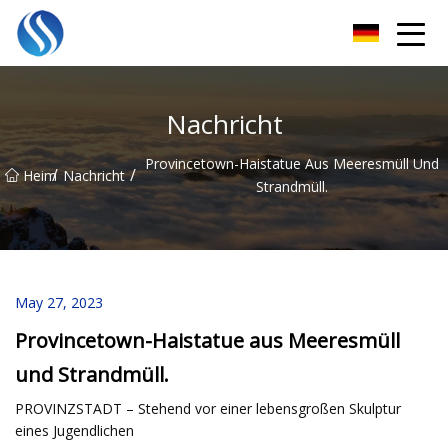
Skyline Solutions Co., Ltd
Nachricht
Provincetown-Haistatue Aus Meeresmüll Und
/
/
Heim
Nachricht
Strandmüll.
May 27, 2023
Provincetown-Haistatue aus Meeresmüll
und Strandmüll.
PROVINZSTADT – Stehend vor einer lebensgroßen Skulptur
eines Jugendlichen