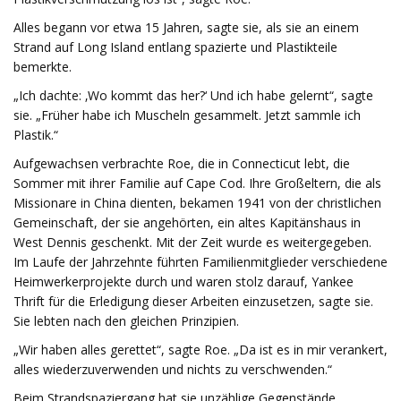
Alles begann vor etwa 15 Jahren, sagte sie, als sie an einem
Strand auf Long Island entlang spazierte und Plastikteile
bemerkte.
„Ich dachte: ‚Wo kommt das her?‘ Und ich habe gelernt“, sagte
sie. „Früher habe ich Muscheln gesammelt. Jetzt sammle ich
Plastik.“
Aufgewachsen verbrachte Roe, die in Connecticut lebt, die
Sommer mit ihrer Familie auf Cape Cod. Ihre Großeltern, die als
Missionare in China dienten, bekamen 1941 von der christlichen
Gemeinschaft, der sie angehörten, ein altes Kapitänshaus in
West Dennis geschenkt. Mit der Zeit wurde es weitergegeben.
Im Laufe der Jahrzehnte führten Familienmitglieder verschiedene
Heimwerkerprojekte durch und waren stolz darauf, Yankee
Thrift für die Erledigung dieser Arbeiten einzusetzen, sagte sie.
Sie lebten nach den gleichen Prinzipien.
„Wir haben alles gerettet“, sagte Roe. „Da ist es in mir verankert,
alles wiederzuverwenden und nichts zu verschwenden.“
Beim Strandspaziergang hat sie unzählige Gegenstände