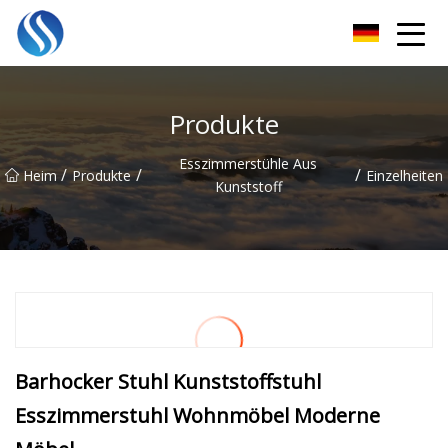
Skyline Solutions Co., Ltd
Produkte
Esszimmerstühle Aus
/
/
/
Heim
Produkte
Einzelheiten
Kunststoff
Barhocker Stuhl Kunststoffstuhl
Esszimmerstuhl Wohnmöbel Moderne