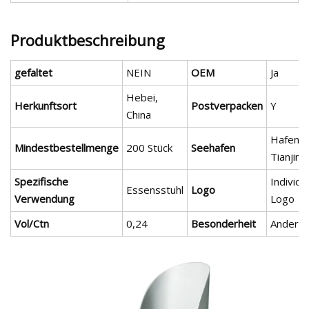
Produktbeschreibung
gefaltet
NEIN
OEM
Ja
Hebei,
Herkunftsort
Postverpacken
Y
China
Hafen v
Mindestbestellmenge
200 Stück
Seehafen
Tianjin
Spezifische
Individu
Essensstuhl
Logo
Verwendung
Logo
Vol/Ctn
0,24
Besonderheit
Andere