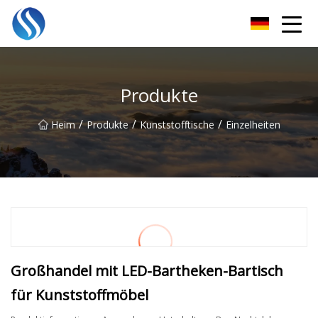
Skyline Solutions Co., Ltd
Produkte
/
/
/
Heim
Produkte
Kunststofftische
Einzelheiten
Großhandel mit LED-Bartheken-Bartisch
für Kunststoffmöbel