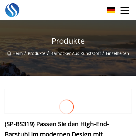
Skyline Solutions Co., Ltd
Produkte
/
/
/
Heim
Produkte
Barhocker Aus Kunststoff
Einzelheiten
(SP-BS319) Passen Sie den High-End-
Barstuhl im modernen Design mit