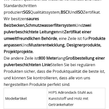
Standardschritten
produziert
SGS
Qualitätssystem,
BSCI
Und
ISO
Zertifikat.
Wir besitzen
saures
Beizbecken,
Schmutzwasserfiltersystem
Und
zwei
pulverbeschichtete Leitungen
mit
Zertifikat einer
umweltfreundlichen Behörde
, eine Zeile ist für
Produkte
anpassen
Und
Musterentwicklung, Designerprodukte,
Projektprojekte.
Die andere Zeile ist
800 Meter
lang
Großbestellung einer
pulverbeschichteten Linie
Stellen Sie bei regulären
Produkten sicher, dass die Produktqualität die beste ist,
und können Sie kontrollieren, dass alle von uns
hergestellten Produkte perfekt sind.
HIPS Adirondack-Stuhl aus
Modellartikel:
Kunststoff und Holz mit
Getränkehalter