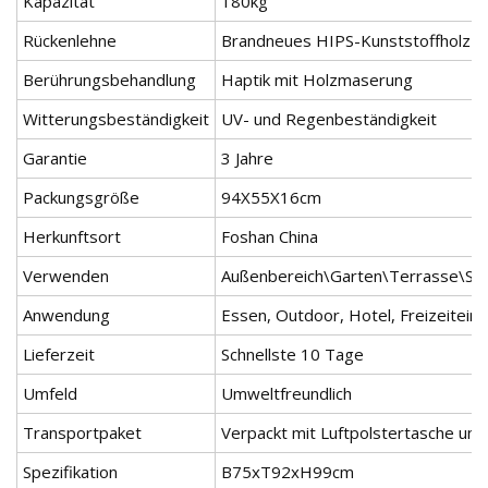
Kapazität
180kg
Rückenlehne
Brandneues HIPS-Kunststoffholz
Berührungsbehandlung
Haptik mit Holzmaserung
Witterungsbeständigkeit
UV- und Regenbeständigkeit
Garantie
3 Jahre
Packungsgröße
94X55X16cm
Herkunftsort
Foshan China
Verwenden
Außenbereich\Garten\Terrasse\Str
Anwendung
Essen, Outdoor, Hotel, Freizeiteinr
Lieferzeit
Schnellste 10 Tage
Umfeld
Umweltfreundlich
Transportpaket
Verpackt mit Luftpolstertasche und
Spezifikation
B75xT92xH99cm