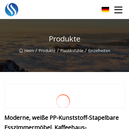
Skyline Solutions Co., Ltd
Produkte
/
/
/
Heim
Produkte
Plastikstühle
Einzelheiten
Moderne, weiße PP-Kunststoff-Stapelbare
Esszimmermöbel, Kaffeehaus-