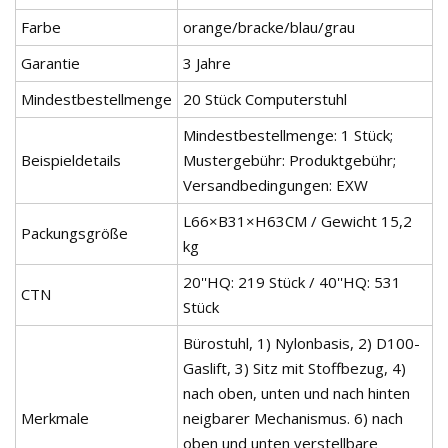
Farbe
orange/bracke/blau/grau
Garantie
3 Jahre
Mindestbestellmenge
20 Stück Computerstuhl
Mindestbestellmenge: 1 Stück;
Beispieldetails
Mustergebühr: Produktgebühr;
Versandbedingungen: EXW
L66×B31×H63CM / Gewicht 15,2
Packungsgröße
kg
20''HQ: 219 Stück / 40''HQ: 531
CTN
Stück
Bürostuhl, 1) Nylonbasis, 2) D100-
Gaslift, 3) Sitz mit Stoffbezug, 4)
nach oben, unten und nach hinten
Merkmale
neigbarer Mechanismus. 6) nach
oben und unten verstellbare