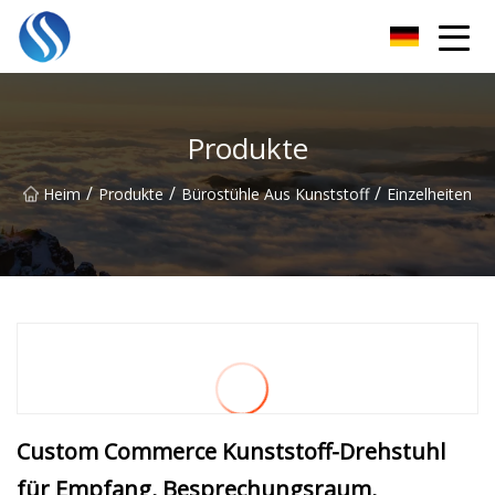
Skyline Solutions Co., Ltd
Produkte
/
/
/
Heim
Produkte
Bürostühle Aus Kunststoff
Einzelheiten
Custom Commerce Kunststoff-Drehstuhl
für Empfang, Besprechungsraum,