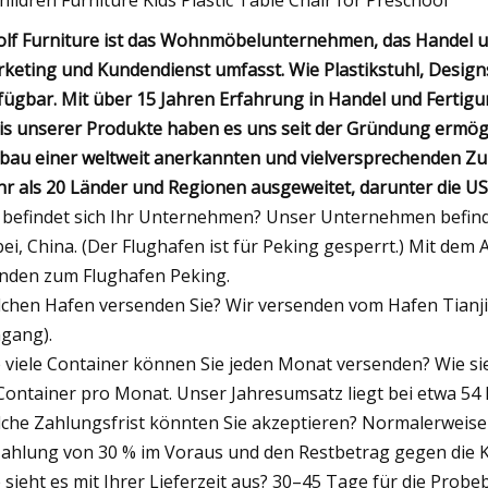
lf Furniture ist das Wohnmöbelunternehmen, das Handel un
keting und Kundendienst umfasst. Wie Plastikstuhl, Desig
fügbar. Mit über 15 Jahren Erfahrung in Handel und Fertig
is unserer Produkte haben es uns seit der Gründung ermögl
bau einer weltweit anerkannten und vielversprechenden Zu
r als 20 Länder und Regionen ausgeweitet, darunter die U
befindet sich Ihr Unternehmen? Unser Unternehmen befindet
ei, China. (Der Flughafen ist für Peking gesperrt.) Mit dem
nden zum Flughafen Peking.
chen Hafen versenden Sie? Wir versenden vom Hafen Tianji
ngang).
 viele Container können Sie jeden Monat versenden? Wie si
Container pro Monat. Unser Jahresumsatz liegt bei etwa 54 M
che Zahlungsfrist könnten Sie akzeptieren? Normalerweise
ahlung von 30 % im Voraus und den Restbetrag gegen die K
 sieht es mit Ihrer Lieferzeit aus? 30–45 Tage für die Prob