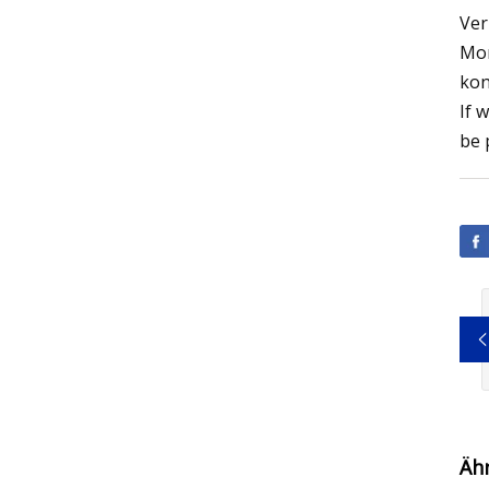
Ver
Mon
kon
If 
be 
Äh