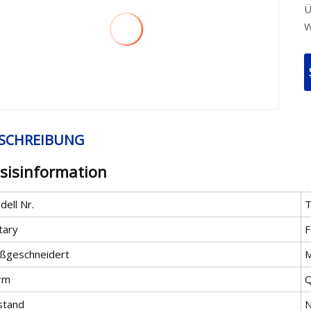
Ü
W
SCHREIBUNG
sisinformation
ell Nr.
tary
F
ßgeschneidert
M
rm
Q
stand