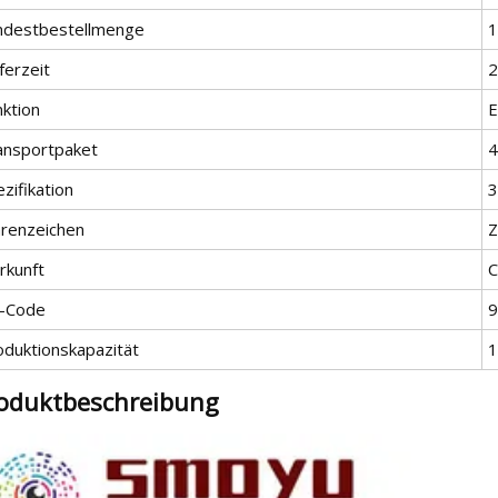
ndestbestellmenge
1
ferzeit
2
nktion
E
ansportpaket
4
zifikation
3
renzeichen
Z
rkunft
C
-Code
9
oduktionskapazität
1
oduktbeschreibung