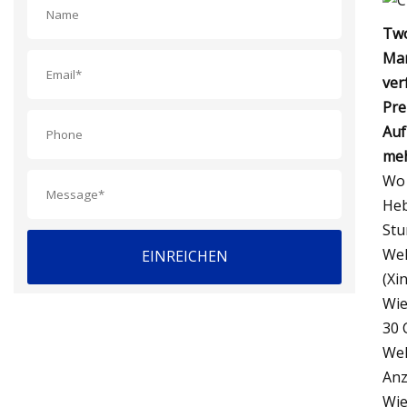
Two
Mar
ver
Pre
Auf
meh
Wo 
Heb
Stu
Wel
EINREICHEN
(Xi
Wie
30 
Wel
Anz
Wie