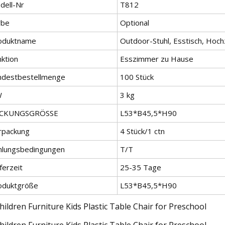
dell-Nr
T812
rbe
Optional
oduktname
Outdoor-Stuhl, Esstisch, Hoc
nktion
Esszimmer zu Hause
ndestbestellmenge
100 Stück
W
3 kg
CKUNGSGRÖSSE
L53*B45,5*H90
rpackung
4 Stück/1 ctn
hlungsbedingungen
T/T
ferzeit
25-35 Tage
oduktgröße
L53*B45,5*H90